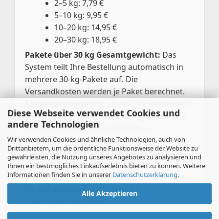
2–5 kg: 7,79 €
5–10 kg: 9,95 €
10–20 kg: 14,95 €
20–30 kg: 18,95 €
Pakete über 30 kg Gesamtgewicht:
Das
System teilt Ihre Bestellung automatisch in
mehrere 30-kg-Pakete auf. Die
Versandkosten werden je Paket berechnet.
Kleinstbestellungen:
Unter 20 € Bestellwert
Diese Webseite verwendet Cookies und
berechnen wir eine Bearbeitungspauschale
andere Technologien
von 3,00 €. Ab 20,01 € entfällt diese
Wir verwenden Cookies und ähnliche Technologien, auch von
automatisch.
Drittanbietern, um die ordentliche Funktionsweise der Website zu
EU- & internationale Lieferungen:
Der
gewährleisten, die Nutzung unseres Angebotes zu analysieren und
Versand erfolgt per UPS oder GLS. Die
Ihnen ein bestmögliches Einkaufserlebnis bieten zu können. Weitere
Informationen finden Sie in unserer
Datenschutzerklärung
.
Kosten variieren je nach Land. Details finden
Sie auf unserer Seite
Versand &
Alle Akzeptieren
Zahlungsbedingungen
.