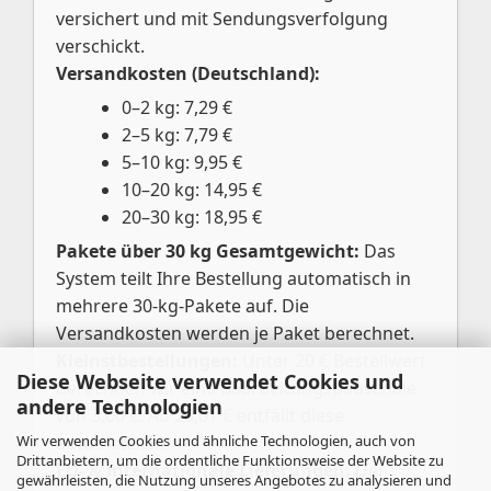
versichert und mit Sendungsverfolgung
verschickt.
Versandkosten (Deutschland):
0–2 kg: 7,29 €
2–5 kg: 7,79 €
5–10 kg: 9,95 €
10–20 kg: 14,95 €
20–30 kg: 18,95 €
Pakete über 30 kg Gesamtgewicht:
Das
System teilt Ihre Bestellung automatisch in
mehrere 30-kg-Pakete auf. Die
Versandkosten werden je Paket berechnet.
Kleinstbestellungen:
Unter 20 € Bestellwert
Diese Webseite verwendet Cookies und
berechnen wir eine Bearbeitungspauschale
andere Technologien
von 3,00 €. Ab 20,01 € entfällt diese
Wir verwenden Cookies und ähnliche Technologien, auch von
automatisch.
Drittanbietern, um die ordentliche Funktionsweise der Website zu
EU- & internationale Lieferungen:
Der
gewährleisten, die Nutzung unseres Angebotes zu analysieren und