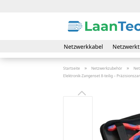
Netzwerkkabel
Netzwerkt
Daten- & Verbindungskabel
»
»
Startseite
Netzwerkzubehör
Net
Elektronik-Zangenset 8-teilig – Präzisionszan