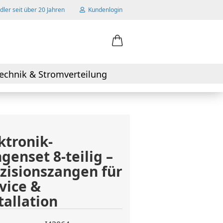
ler seit über 20 Jahren
Kundenlogin
ail
echnik & Stromverteilung
swort
ktronik-
genset 8-teilig –
 erstellen
zisionszangen für
wort vergessen?
vice &
tallation