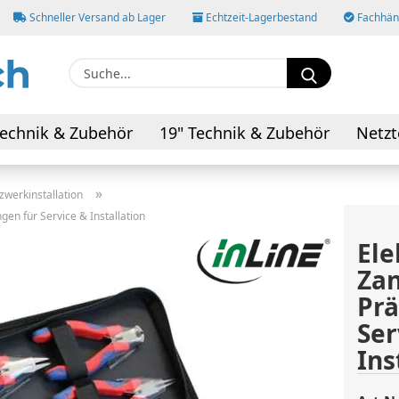
Schneller Versand ab Lager
Echtzeit-Lagerbestand
Fachhänd
Suche...
E-M
echnik & Zubehör
19" Technik & Zubehör
Netzt
AV-Kabel & Adapter
Pas
»
zwerkinstallation
gen für Service & Installation
Ele
Zan
Konto
Prä
Pass
Ser
Ins