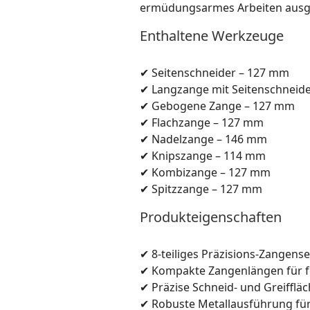
ermüdungsarmes Arbeiten ausge
Enthaltene Werkzeuge
✔ Seitenschneider – 127 mm
✔ Langzange mit Seitenschneid
✔ Gebogene Zange – 127 mm
✔ Flachzange – 127 mm
✔ Nadelzange – 146 mm
✔ Knipszange – 114 mm
✔ Kombizange – 127 mm
✔ Spitzzange – 127 mm
Produkteigenschaften
✔ 8-teiliges Präzisions-Zangenset
✔ Kompakte Zangenlängen für f
✔ Präzise Schneid- und Greifflä
✔ Robuste Metallausführung fü