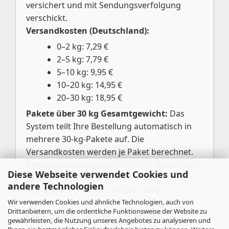
versichert und mit Sendungsverfolgung
verschickt.
Versandkosten (Deutschland):
0–2 kg: 7,29 €
2–5 kg: 7,79 €
5–10 kg: 9,95 €
10–20 kg: 14,95 €
20–30 kg: 18,95 €
Pakete über 30 kg Gesamtgewicht:
Das
System teilt Ihre Bestellung automatisch in
mehrere 30-kg-Pakete auf. Die
Versandkosten werden je Paket berechnet.
Kleinstbestellungen:
Unter 20 € Bestellwert
Diese Webseite verwendet Cookies und
berechnen wir eine Bearbeitungspauschale
andere Technologien
von 3,00 €. Ab 20,01 € entfällt diese
Wir verwenden Cookies und ähnliche Technologien, auch von
automatisch.
Drittanbietern, um die ordentliche Funktionsweise der Website zu
EU- & internationale Lieferungen:
Der
gewährleisten, die Nutzung unseres Angebotes zu analysieren und
Versand erfolgt per UPS oder GLS. Die