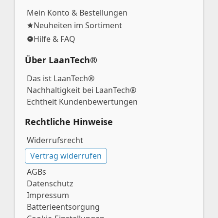
Mein Konto & Bestellungen
Neuheiten im Sortiment
Hilfe & FAQ
Über LaanTech®
Das ist LaanTech®
Nachhaltigkeit bei LaanTech®
Echtheit Kundenbewertungen
Rechtliche Hinweise
Widerrufsrecht
Vertrag widerrufen
AGBs
Datenschutz
Impressum
Batterieentsorgung