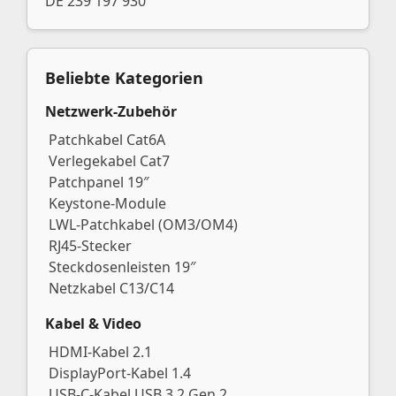
DE 239 197 930
Beliebte Kategorien
Netzwerk-Zubehör
Patchkabel Cat6A
Verlegekabel Cat7
Patchpanel 19″
Keystone-Module
LWL-Patchkabel (OM3/OM4)
RJ45-Stecker
Steckdosenleisten 19″
Netzkabel C13/C14
Kabel & Video
HDMI-Kabel 2.1
DisplayPort-Kabel 1.4
USB-C-Kabel USB 3.2 Gen 2