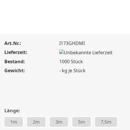
Art.Nr.:
I173GHDMI
Lieferzeit:
Bestand:
1000
Stück
Gewicht:
-
kg je Stück
Länge:
1m
2m
3m
5m
7,5m