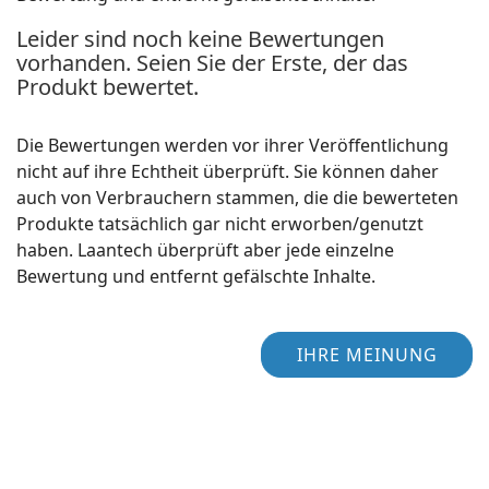
Leider sind noch keine Bewertungen
vorhanden. Seien Sie der Erste, der das
Produkt bewertet.
Die Bewertungen werden vor ihrer Veröffentlichung
nicht auf ihre Echtheit überprüft. Sie können daher
auch von Verbrauchern stammen, die die bewerteten
Produkte tatsächlich gar nicht erworben/genutzt
haben. Laantech überprüft aber jede einzelne
Bewertung und entfernt gefälschte Inhalte.
IHRE MEINUNG