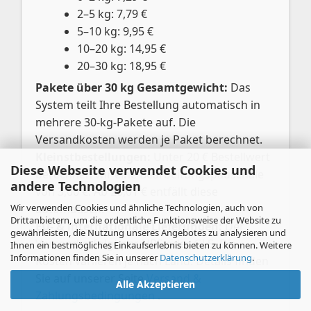
2–5 kg: 7,79 €
5–10 kg: 9,95 €
10–20 kg: 14,95 €
20–30 kg: 18,95 €
Pakete über 30 kg Gesamtgewicht:
Das
System teilt Ihre Bestellung automatisch in
mehrere 30-kg-Pakete auf. Die
Versandkosten werden je Paket berechnet.
Kleinstbestellungen:
Unter 20 € Bestellwert
Diese Webseite verwendet Cookies und
berechnen wir eine Bearbeitungspauschale
andere Technologien
von 3,00 €. Ab 20,01 € entfällt diese
Wir verwenden Cookies und ähnliche Technologien, auch von
automatisch.
Drittanbietern, um die ordentliche Funktionsweise der Website zu
EU- & internationale Lieferungen:
Der
gewährleisten, die Nutzung unseres Angebotes zu analysieren und
Versand erfolgt per UPS oder GLS. Die
Ihnen ein bestmögliches Einkaufserlebnis bieten zu können. Weitere
Informationen finden Sie in unserer
Datenschutzerklärung
.
Kosten variieren je nach Land. Details finden
Sie auf unserer Seite
Versand &
Alle Akzeptieren
Zahlungsbedingungen
.