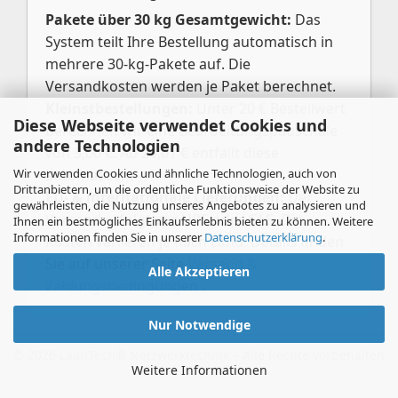
Pakete über 30 kg Gesamtgewicht:
Das
System teilt Ihre Bestellung automatisch in
mehrere 30-kg-Pakete auf. Die
Versandkosten werden je Paket berechnet.
Kleinstbestellungen:
Unter 20 € Bestellwert
Diese Webseite verwendet Cookies und
berechnen wir eine Bearbeitungspauschale
andere Technologien
von 3,00 €. Ab 20,01 € entfällt diese
Wir verwenden Cookies und ähnliche Technologien, auch von
automatisch.
Drittanbietern, um die ordentliche Funktionsweise der Website zu
EU- & internationale Lieferungen:
Der
gewährleisten, die Nutzung unseres Angebotes zu analysieren und
Versand erfolgt per UPS oder GLS. Die
Ihnen ein bestmögliches Einkaufserlebnis bieten zu können. Weitere
Informationen finden Sie in unserer
Datenschutzerklärung
.
Kosten variieren je nach Land. Details finden
Sie auf unserer Seite
Versand &
Alle Akzeptieren
Zahlungsbedingungen
.
Nur Notwendige
Weitere Informationen