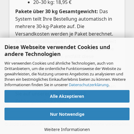
20–30 kg: 18,95 €
Pakete über 30 kg Gesamtgewicht:
Das
System teilt Ihre Bestellung automatisch in
mehrere 30-kg-Pakete auf. Die
Versandkosten werden je Paket berechnet.
Kleinstbestellungen:
Unter 20 € Bestellwert
Diese Webseite verwendet Cookies und
berechnen wir eine Bearbeitungspauschale
andere Technologien
von 3,00 €. Ab 20,01 € entfällt diese
Wir verwenden Cookies und ähnliche Technologien, auch von
automatisch.
Drittanbietern, um die ordentliche Funktionsweise der Website zu
EU- & internationale Lieferungen:
Der
gewährleisten, die Nutzung unseres Angebotes zu analysieren und
Versand erfolgt per UPS oder GLS. Die
Ihnen ein bestmögliches Einkaufserlebnis bieten zu können. Weitere
Informationen finden Sie in unserer
Datenschutzerklärung
.
Kosten variieren je nach Land. Details finden
Sie auf unserer Seite
Versand &
Alle Akzeptieren
Zahlungsbedingungen
.
Nur Notwendige
Weitere Informationen