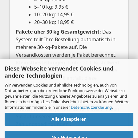
5–10 kg: 9,95 €
10–20 kg: 14,95 €
20–30 kg: 18,95 €
Pakete über 30 kg Gesamtgewicht:
Das
System teilt Ihre Bestellung automatisch in
mehrere 30-kg-Pakete auf. Die
Versandkosten werden je Paket berechnet.
Kleinstbestellungen:
Unter 20 € Bestellwert
Diese Webseite verwendet Cookies und
berechnen wir eine Bearbeitungspauschale
andere Technologien
von 3,00 €. Ab 20,01 € entfällt diese
Wir verwenden Cookies und ähnliche Technologien, auch von
automatisch.
Drittanbietern, um die ordentliche Funktionsweise der Website zu
EU- & internationale Lieferungen:
Der
gewährleisten, die Nutzung unseres Angebotes zu analysieren und
Versand erfolgt per UPS oder GLS. Die
Ihnen ein bestmögliches Einkaufserlebnis bieten zu können. Weitere
Informationen finden Sie in unserer
Datenschutzerklärung
.
Kosten variieren je nach Land. Details finden
Sie auf unserer Seite
Versand &
Alle Akzeptieren
Zahlungsbedingungen
.
Nur Notwendige