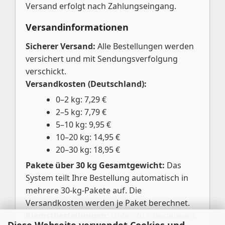
Versand erfolgt nach Zahlungseingang.
Versandinformationen
Sicherer Versand:
Alle Bestellungen werden
versichert und mit Sendungsverfolgung
verschickt.
Versandkosten (Deutschland):
0–2 kg: 7,29 €
2–5 kg: 7,79 €
5–10 kg: 9,95 €
10–20 kg: 14,95 €
20–30 kg: 18,95 €
Pakete über 30 kg Gesamtgewicht:
Das
System teilt Ihre Bestellung automatisch in
mehrere 30-kg-Pakete auf. Die
Versandkosten werden je Paket berechnet.
Kleinstbestellungen:
Unter 20 € Bestellwert
Diese Webseite verwendet Cookies und