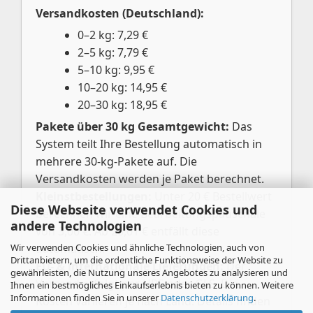
Versandkosten (Deutschland):
0–2 kg: 7,29 €
2–5 kg: 7,79 €
5–10 kg: 9,95 €
10–20 kg: 14,95 €
20–30 kg: 18,95 €
Pakete über 30 kg Gesamtgewicht:
Das
System teilt Ihre Bestellung automatisch in
mehrere 30-kg-Pakete auf. Die
Versandkosten werden je Paket berechnet.
Kleinstbestellungen:
Unter 20 € Bestellwert
Diese Webseite verwendet Cookies und
berechnen wir eine Bearbeitungspauschale
andere Technologien
von 3,00 €. Ab 20,01 € entfällt diese
Wir verwenden Cookies und ähnliche Technologien, auch von
automatisch.
Drittanbietern, um die ordentliche Funktionsweise der Website zu
EU- & internationale Lieferungen:
Der
gewährleisten, die Nutzung unseres Angebotes zu analysieren und
Versand erfolgt per UPS oder GLS. Die
Ihnen ein bestmögliches Einkaufserlebnis bieten zu können. Weitere
Informationen finden Sie in unserer
Datenschutzerklärung
.
Kosten variieren je nach Land. Details finden