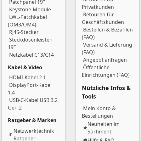
Patchpanel 19″
Privatkunden
Keystone-Module
Retouren für
LWL-Patchkabel
Geschäftskunden
(OM3/OM4)
Bestellen & Bezahlen
RJ45-Stecker
(FAQ)
Steckdosenleisten
Versand & Lieferung
19″
(FAQ)
Netzkabel C13/C14
Angebot anfragen
Kabel & Video
Öffentliche
Einrichtungen (FAQ)
HDMI-Kabel 2.1
DisplayPort-Kabel
Nützliche Infos &
1.4
Tools
USB-C-Kabel USB 3.2
Gen 2
Mein Konto &
Bestellungen
Ratgeber & Marken
Neuheiten im
Netzwerktechnik
Sortiment
Ratgeber
Hilfe & FAQ