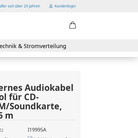
ler seit über 20 Jahren
Kundenlogin
ail
echnik & Stromverteilung
swort
ernes Audiokabel
ol für CD-
 erstellen
M/Soundkarte,
wort vergessen?
6 m
.:
I19995A