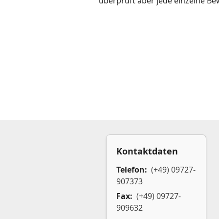
überprüft aber jede einzelne Be
Kontaktdaten
Telefon:
(+49) 09727-
907373
Fax:
(+49) 09727-
909632