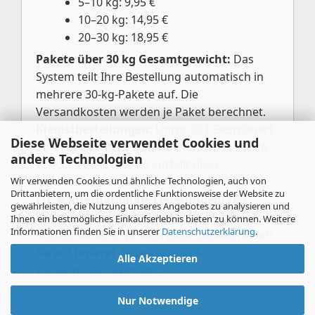
5–10 kg: 9,95 €
10–20 kg: 14,95 €
20–30 kg: 18,95 €
Pakete über 30 kg Gesamtgewicht:
Das
System teilt Ihre Bestellung automatisch in
mehrere 30-kg-Pakete auf. Die
Versandkosten werden je Paket berechnet.
Kleinstbestellungen:
Unter 20 € Bestellwert
Diese Webseite verwendet Cookies und
berechnen wir eine Bearbeitungspauschale
andere Technologien
von 3,00 €. Ab 20,01 € entfällt diese
Wir verwenden Cookies und ähnliche Technologien, auch von
automatisch.
Drittanbietern, um die ordentliche Funktionsweise der Website zu
EU- & internationale Lieferungen:
Der
gewährleisten, die Nutzung unseres Angebotes zu analysieren und
Versand erfolgt per UPS oder GLS. Die
Ihnen ein bestmögliches Einkaufserlebnis bieten zu können. Weitere
Informationen finden Sie in unserer
Datenschutzerklärung
.
Kosten variieren je nach Land. Details finden
Sie auf unserer Seite
Versand &
Alle Akzeptieren
Zahlungsbedingungen
.
Nur Notwendige