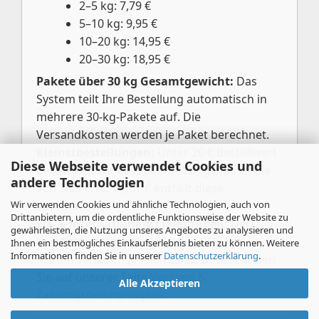
2–5 kg: 7,79 €
5–10 kg: 9,95 €
10–20 kg: 14,95 €
20–30 kg: 18,95 €
Pakete über 30 kg Gesamtgewicht:
Das
System teilt Ihre Bestellung automatisch in
mehrere 30-kg-Pakete auf. Die
Versandkosten werden je Paket berechnet.
Kleinstbestellungen:
Unter 20 € Bestellwert
Diese Webseite verwendet Cookies und
berechnen wir eine Bearbeitungspauschale
andere Technologien
von 3,00 €. Ab 20,01 € entfällt diese
Wir verwenden Cookies und ähnliche Technologien, auch von
automatisch.
Drittanbietern, um die ordentliche Funktionsweise der Website zu
EU- & internationale Lieferungen:
Der
gewährleisten, die Nutzung unseres Angebotes zu analysieren und
Versand erfolgt per UPS oder GLS. Die
Ihnen ein bestmögliches Einkaufserlebnis bieten zu können. Weitere
Informationen finden Sie in unserer
Datenschutzerklärung
.
Kosten variieren je nach Land. Details finden
Sie auf unserer Seite
Versand &
Alle Akzeptieren
Zahlungsbedingungen
.