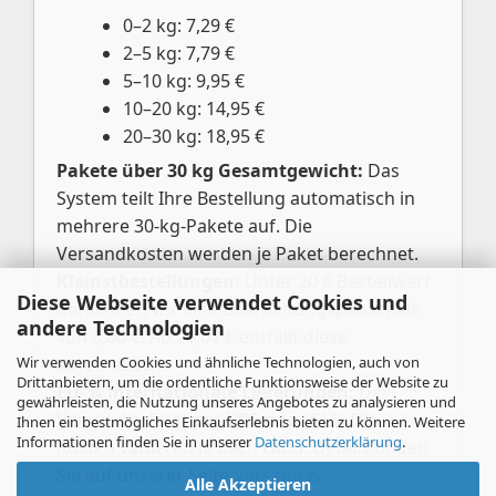
0–2 kg: 7,29 €
2–5 kg: 7,79 €
5–10 kg: 9,95 €
10–20 kg: 14,95 €
20–30 kg: 18,95 €
Pakete über 30 kg Gesamtgewicht:
Das
System teilt Ihre Bestellung automatisch in
mehrere 30-kg-Pakete auf. Die
Versandkosten werden je Paket berechnet.
Kleinstbestellungen:
Unter 20 € Bestellwert
Diese Webseite verwendet Cookies und
berechnen wir eine Bearbeitungspauschale
andere Technologien
von 3,00 €. Ab 20,01 € entfällt diese
Wir verwenden Cookies und ähnliche Technologien, auch von
automatisch.
Drittanbietern, um die ordentliche Funktionsweise der Website zu
EU- & internationale Lieferungen:
Der
gewährleisten, die Nutzung unseres Angebotes zu analysieren und
Versand erfolgt per UPS oder GLS. Die
Ihnen ein bestmögliches Einkaufserlebnis bieten zu können. Weitere
Informationen finden Sie in unserer
Datenschutzerklärung
.
Kosten variieren je nach Land. Details finden
Sie auf unserer Seite
Versand &
Alle Akzeptieren