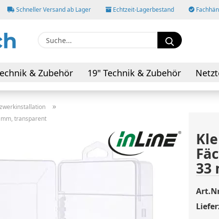
Schneller Versand ab Lager
Echtzeit-Lagerbestand
Fachhänd
Suche...
E-M
echnik & Zubehör
19" Technik & Zubehör
Netzt
AV-Kabel & Adapter
Pas
»
zwerkinstallation
3 mm, transparent
Kle
Fäc
Konto
33 
Pass
Art.Nr
Liefer