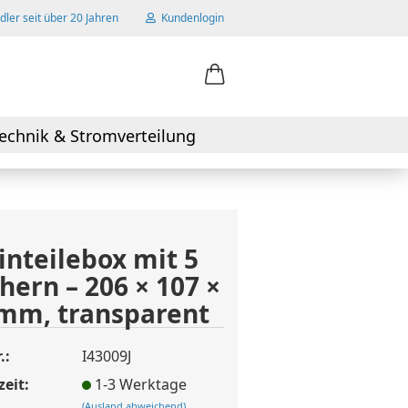
ler seit über 20 Jahren
Kundenlogin
ail
echnik & Stromverteilung
swort
inteilebox mit 5
hern – 206 × 107 ×
 erstellen
mm, transparent
wort vergessen?
.:
I43009J
zeit:
1-3 Werktage
(Ausland abweichend)