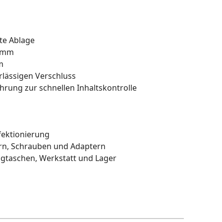
rte Ablage
3 mm
m
rlässigen Verschluss
rung zur schnellen Inhaltskontrolle
fektionierung
rn, Schrauben und Adaptern
taschen, Werkstatt und Lager