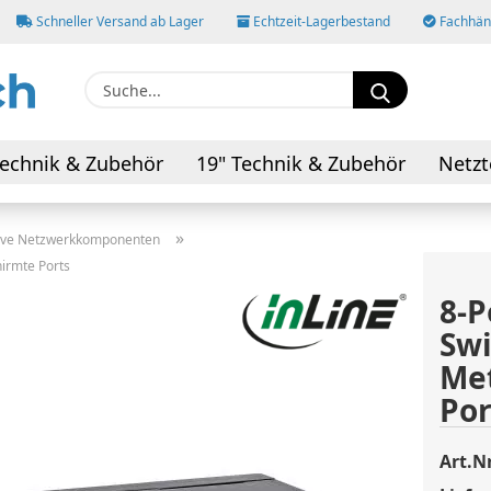
Schneller Versand ab Lager
Echtzeit-Lagerbestand
Fachhänd
Suche...
E-M
echnik & Zubehör
19" Technik & Zubehör
Netzt
AV-Kabel & Adapter
Pas
»
ive Netzwerkkomponenten
hirmte Ports
8-P
Swi
Konto
Met
Pass
Por
Art.Nr