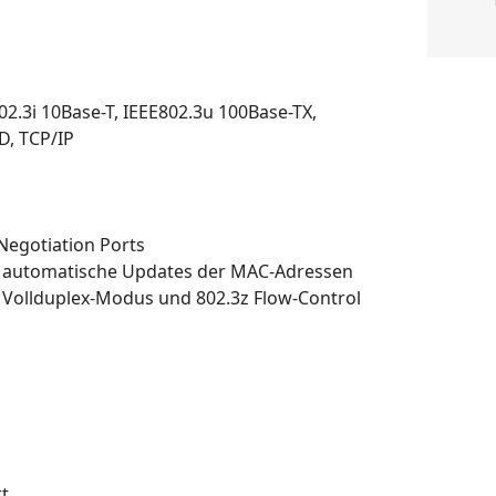
02.3i 10Base-T, IEEE802.3u 100Base-TX,
D, TCP/IP
Negotiation Ports
 automatische Updates der MAC-Adressen
m Vollduplex-Modus und 802.3z Flow-Control
t