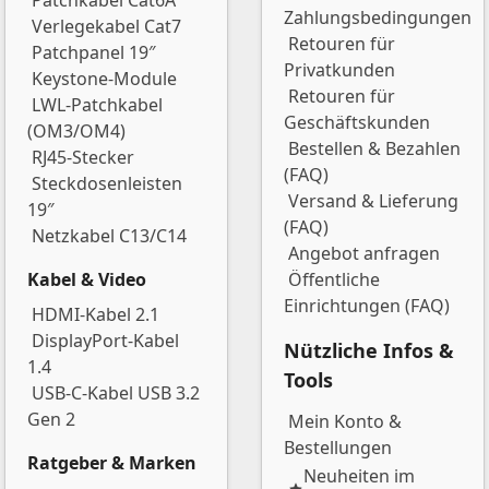
Patchkabel Cat6A
Zahlungsbedingungen
Verlegekabel Cat7
Retouren für
Patchpanel 19″
Privatkunden
Keystone-Module
Retouren für
LWL-Patchkabel
Geschäftskunden
(OM3/OM4)
Bestellen & Bezahlen
RJ45-Stecker
(FAQ)
Steckdosenleisten
Versand & Lieferung
19″
(FAQ)
Netzkabel C13/C14
Angebot anfragen
Kabel & Video
Öffentliche
Einrichtungen (FAQ)
HDMI-Kabel 2.1
DisplayPort-Kabel
Nützliche Infos &
1.4
Tools
USB-C-Kabel USB 3.2
Gen 2
Mein Konto &
Bestellungen
Ratgeber & Marken
Neuheiten im