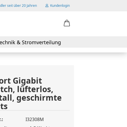
ler seit über 20 Jahren
Kundenlogin
ail
echnik & Stromverteilung
swort
ort Gigabit
tch, lüfterlos,
 erstellen
all, geschirmte
wort vergessen?
ts
.:
I32308M