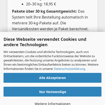
20–30 kg: 18,95 €
Pakete über 30 kg Gesamtgewicht:
Das
System teilt Ihre Bestellung automatisch in
mehrere 30-kg-Pakete auf. Die
Versandkosten werden je Paket berechnet.
Kleinstbestellungen:
Unter 20 € Bestellwert
Diese Webseite verwendet Cookies und
berechnen wir eine Bearbeitungspauschale
andere Technologien
von 3,00 €. Ab 20,01 € entfällt diese
Wir verwenden Cookies und ähnliche Technologien, auch von
automatisch.
Drittanbietern, um die ordentliche Funktionsweise der Website zu
EU- & internationale Lieferungen:
Der
gewährleisten, die Nutzung unseres Angebotes zu analysieren und
Versand erfolgt per UPS oder GLS. Die
Ihnen ein bestmögliches Einkaufserlebnis bieten zu können. Weitere
Informationen finden Sie in unserer
Datenschutzerklärung
.
Kosten variieren je nach Land. Details finden
Sie auf unserer Seite
Versand &
Alle Akzeptieren
Zahlungsbedingungen
.
Nur Notwendige
Weitere Informationen