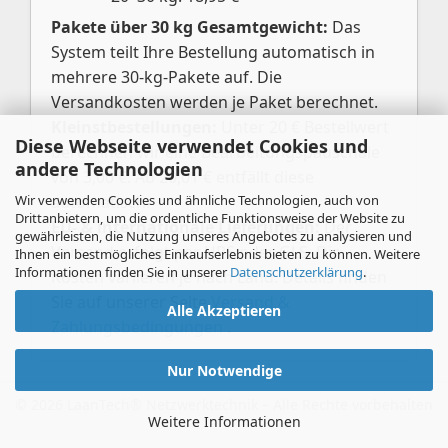
Pakete über 30 kg Gesamtgewicht:
Das
System teilt Ihre Bestellung automatisch in
mehrere 30-kg-Pakete auf. Die
Versandkosten werden je Paket berechnet.
Kleinstbestellungen:
Unter 20 € Bestellwert
Diese Webseite verwendet Cookies und
berechnen wir eine Bearbeitungspauschale
andere Technologien
von 3,00 €. Ab 20,01 € entfällt diese
Wir verwenden Cookies und ähnliche Technologien, auch von
automatisch.
Drittanbietern, um die ordentliche Funktionsweise der Website zu
EU- & internationale Lieferungen:
Der
gewährleisten, die Nutzung unseres Angebotes zu analysieren und
Versand erfolgt per UPS oder GLS. Die
Ihnen ein bestmögliches Einkaufserlebnis bieten zu können. Weitere
Informationen finden Sie in unserer
Datenschutzerklärung
.
Kosten variieren je nach Land. Details finden
Sie auf unserer Seite
Versand &
Alle Akzeptieren
Zahlungsbedingungen
.
Nur Notwendige
Weitere Informationen