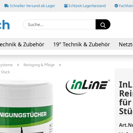
Schneller Versand ab Lager
Echtzeit-Lagerbestand
Fachhänd
Suche...
E-M
echnik & Zubehör
19" Technik & Zubehör
Netzt
AV-Kabel & Adapter
Pas
»
»
zsysteme
Reinigung & Pflege
 Stück
In
Rei
Konto
für
Pass
Stü
Art.Nr