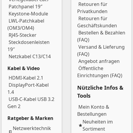
Retouren für
Patchpanel 19″
Privatkunden
Keystone-Module
Retouren für
LWL-Patchkabel
Geschäftskunden
(OM3/OM4)
Bestellen & Bezahlen
RJ45-Stecker
(FAQ)
Steckdosenleisten
Versand & Lieferung
19″
(FAQ)
Netzkabel C13/C14
Angebot anfragen
Kabel & Video
Öffentliche
Einrichtungen (FAQ)
HDMI-Kabel 2.1
DisplayPort-Kabel
Nützliche Infos &
1.4
Tools
USB-C-Kabel USB 3.2
Gen 2
Mein Konto &
Bestellungen
Ratgeber & Marken
Neuheiten im
Netzwerktechnik
Sortiment