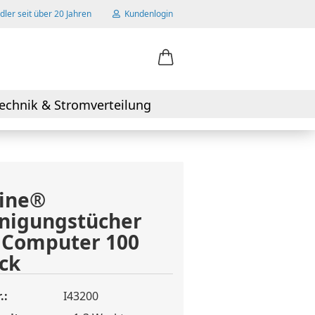
ler seit über 20 Jahren
Kundenlogin
ail
echnik & Stromverteilung
swort
Line®
nigungstücher
 erstellen
 Computer 100
wort vergessen?
ck
.:
I43200