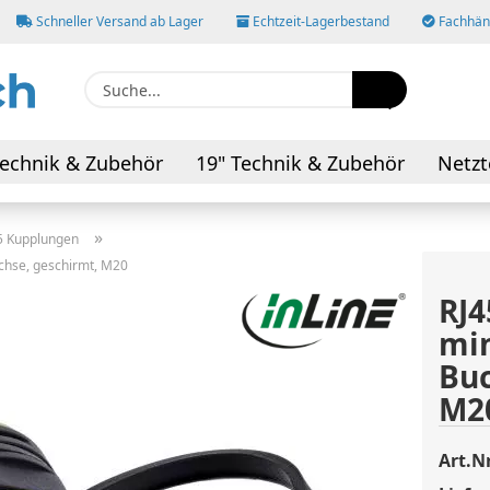
Schneller Versand ab Lager
Echtzeit-Lagerbestand
Fachhänd
Suche...
E-M
echnik & Zubehör
19" Technik & Zubehör
Netzt
AV-Kabel & Adapter
Pas
»
5 Kupplungen
uchse, geschirmt, M20
RJ4
min
Konto
Buc
Pass
M2
Art.Nr