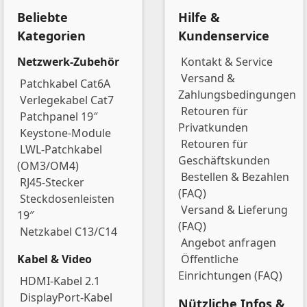
Beliebte
Hilfe &
Kategorien
Kundenservice
Netzwerk-Zubehör
Kontakt & Service
Versand &
Patchkabel Cat6A
Zahlungsbedingungen
Verlegekabel Cat7
Retouren für
Patchpanel 19″
Privatkunden
Keystone-Module
Retouren für
LWL-Patchkabel
Geschäftskunden
(OM3/OM4)
Bestellen & Bezahlen
RJ45-Stecker
(FAQ)
Steckdosenleisten
Versand & Lieferung
19″
(FAQ)
Netzkabel C13/C14
Angebot anfragen
Kabel & Video
Öffentliche
Einrichtungen (FAQ)
HDMI-Kabel 2.1
DisplayPort-Kabel
Nützliche Infos &