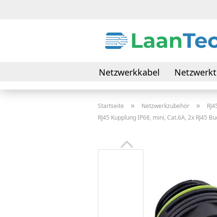
Netzwerkkabel
Netzwerkt
Daten- & Verbindungskabel
»
»
Startseite
Netzwerkzubehör
RJ4
RJ45 Kupplung IP68, mini, Cat.6A, 2x RJ45 B