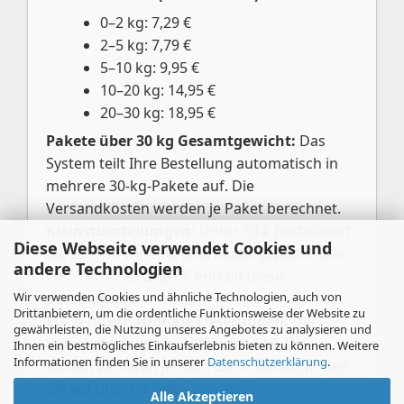
0–2 kg: 7,29 €
2–5 kg: 7,79 €
5–10 kg: 9,95 €
10–20 kg: 14,95 €
20–30 kg: 18,95 €
Pakete über 30 kg Gesamtgewicht:
Das
System teilt Ihre Bestellung automatisch in
mehrere 30-kg-Pakete auf. Die
Versandkosten werden je Paket berechnet.
Kleinstbestellungen:
Unter 20 € Bestellwert
Diese Webseite verwendet Cookies und
berechnen wir eine Bearbeitungspauschale
andere Technologien
von 3,00 €. Ab 20,01 € entfällt diese
Wir verwenden Cookies und ähnliche Technologien, auch von
automatisch.
Drittanbietern, um die ordentliche Funktionsweise der Website zu
EU- & internationale Lieferungen:
Der
gewährleisten, die Nutzung unseres Angebotes zu analysieren und
Versand erfolgt per UPS oder GLS. Die
Ihnen ein bestmögliches Einkaufserlebnis bieten zu können. Weitere
Informationen finden Sie in unserer
Datenschutzerklärung
.
Kosten variieren je nach Land. Details finden
Sie auf unserer Seite
Versand &
Alle Akzeptieren