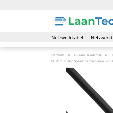
Netzwerkkabel
Netzwerkt
Daten- & Verbindungskabel
»
»
Startseite
AV-Kabel & Adapter
H
HDMI 2.0b High Speed Premium Kabel 4K/60