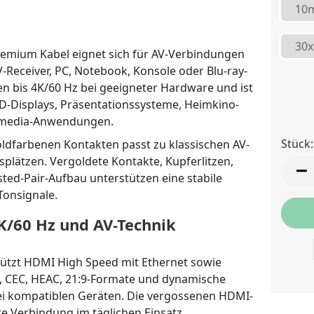
10
30x
emium Kabel eignet sich für AV-Verbindungen
-Receiver, PC, Notebook, Konsole oder Blu-ray-
en bis 4K/60 Hz bei geeigneter Hardware und ist
D-Displays, Präsentationssysteme, Heimkino-
timedia-Anwendungen.
Stück:
ldfarbenen Kontakten passt zu klassischen AV-
splätzen. Vergoldete Kontakte, Kupferlitzen,
Stück
ed-Pair-Aufbau unterstützen eine stabile
Tonsignale.
K/60 Hz und AV-Technik
ützt HDMI High Speed mit Ethernet sowie
D, CEC, HEAC, 21:9-Formate und dynamische
ei kompatiblen Geräten. Die vergossenen HDMI-
te Verbindung im täglichen Einsatz.