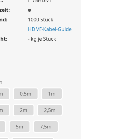
.:
I175HDMI
zeit:
nd:
1000
Stück
HDMI-Kabel-Guide
ht:
-
kg je Stück
:
3m
0,5m
1m
5m
2m
2,5m
5m
7,5m