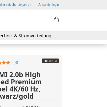
ler seit über 20 Jahren
Kundenlogin
ail
echnik & Stromverteilung
swort
PREMIUM
4
I 2.0b High
 erstellen
eed Premium
wort vergessen?
el 4K/60 Hz,
warz/gold