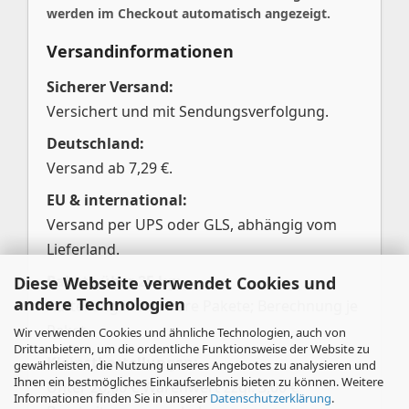
werden im Checkout automatisch angezeigt.
Versandinformationen
Sicherer Versand:
Versichert und mit Sendungsverfolgung.
Deutschland:
Versand ab 7,29 €.
EU & international:
Versand per UPS oder GLS, abhängig vom
Lieferland.
Pakete über 25 kg:
Diese Webseite verwendet Cookies und
andere Technologien
Aufteilung in mehrere Pakete; Berechnung je
Paket.
Wir verwenden Cookies und ähnliche Technologien, auch von
Drittanbietern, um die ordentliche Funktionsweise der Website zu
Kleinstbestellungen:
gewährleisten, die Nutzung unseres Angebotes zu analysieren und
Ihnen ein bestmögliches Einkaufserlebnis bieten zu können. Weitere
Unter 20,00 € Warenwert zzgl. 3,00 €
Informationen finden Sie in unserer
Datenschutzerklärung
.